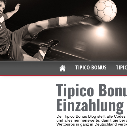
TIPICO BONUS
TIPI
Tipico Bon
Einzahlung
Der Tipico Bonus Blog stellt alle Code
und alles nennenswerte, damit Sie bei 
Wettbüros in ganz in Deutschland vertr