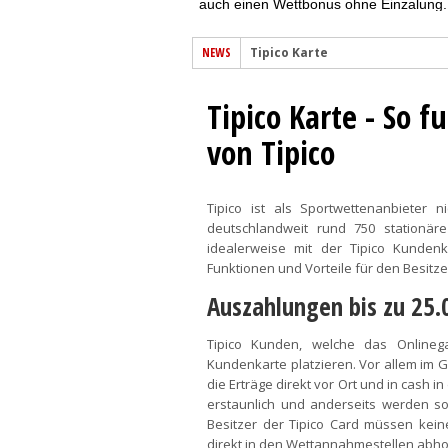
auch einen Wettbonus ohne Einzalung.
NEWS
Tipico Karte
Tipico Casino
Tipico Karte - So 
Tipico Poker
von Tipico
Tipico App Mobile
Tipico TV-Spots
Tipico Wett-Programm
Tipico ist als Sportwettenanbieter n
deutschlandweit rund 750 stationä
Tipico Tipps
idealerweise mit der Tipico Kundenk
Funktionen und Vorteile für den Besitze
Auszahlungen bis zu 25.
Tipico Kunden, welche das Online
Kundenkarte platzieren. Vor allem im Ge
die Erträge direkt vor Ort und in cash 
erstaunlich und anderseits werden so
Besitzer der Tipico Card müssen kei
direkt in den Wettannahmestellen abho