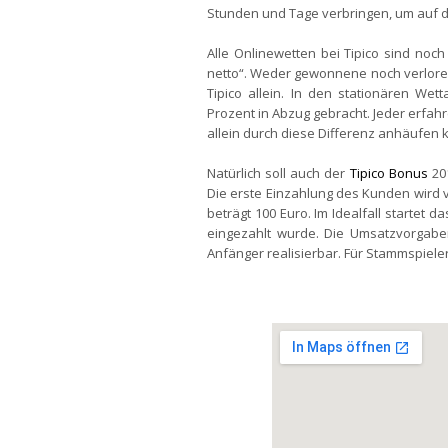
Stunden und Tage verbringen, um auf d
Alle Onlinewetten bei Tipico sind noch 
netto“. Weder gewonnene noch verloren
Tipico allein. In den stationären We
Prozent in Abzug gebracht. Jeder erfah
allein durch diese Differenz anhäufen 
Natürlich soll auch der
Tipico Bonus
201
Die erste Einzahlung des Kunden wird
beträgt 100 Euro. Im Idealfall startet 
eingezahlt wurde. Die Umsatzvorgabe
Anfänger realisierbar. Für Stammspiele