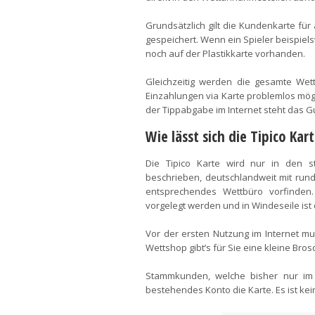
Grundsätzlich gilt die Kundenkarte für
gespeichert. Wenn ein Spieler beispielsw
noch auf der Plastikkarte vorhanden.
Gleichzeitig werden die gesamte Wetth
Einzahlungen via Karte problemlos mög
der Tippabgabe im Internet steht das 
Wie lässt sich die Tipico Ka
Die Tipico Karte wird nur in den s
beschrieben, deutschlandweit mit rund
entsprechendes Wettbüro vorfinden.
vorgelegt werden und in Windeseile ist 
Vor der ersten Nutzung im Internet mu
Wettshop gibt’s für Sie eine kleine Bros
Stammkunden, welche bisher nur im I
bestehendes Konto die Karte. Es ist ke