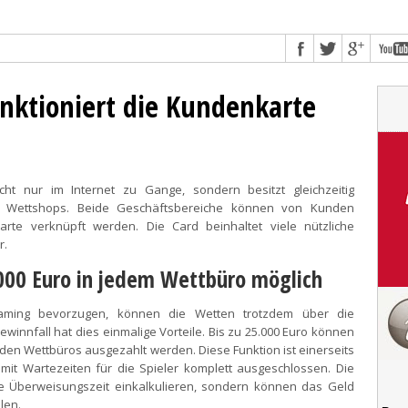
funktioniert die Kundenkarte
icht nur im Internet zu Gange, sondern besitzt gleichzeitig
re Wettshops. Beide Geschäftsbereiche können von Kunden
arte verknüpft werden. Die Card beinhaltet viele nützliche
r.
000 Euro in jedem Wettbüro möglich
gaming bevorzugen, können die Wetten trotzdem über die
winnfall hat dies einmalige Vorteile. Bis zu 25.000 Euro können
in den Wettbüros ausgezahlt werden. Diese Funktion ist einerseits
mit Wartezeiten für die Spieler komplett ausgeschlossen. Die
ne Überweisungszeit einkalkulieren, sondern können das Geld
len.